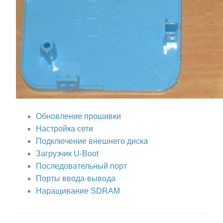
Обновление прошивки
Настройка сети
Подключение внешнего диска
Загрузчик U-Boot
Последовательный порт
Порты ввода-вывода
Наращивание SDRAM