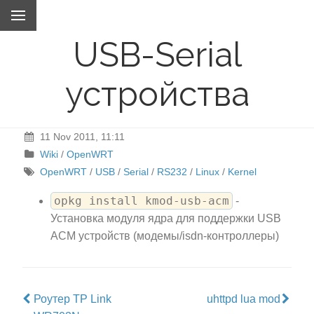
USB-Serial
устройства
11 Nov 2011, 11:11
Wiki
/
OpenWRT
OpenWRT
/
USB
/
Serial
/
RS232
/
Linux
/
Kernel
opkg install kmod-usb-acm
-
Установка модуля ядра для поддержки USB
ACM устройств (модемы/isdn-контроллеры)
Роутер TP Link
uhttpd lua mod