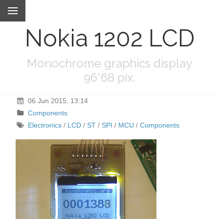
Nokia 1202 LCD
Monochrome graphics display
96*68 pix.
06 Jun 2015, 13:14
Components
Electronics
/
LCD
/
ST
/
SPI
/
MCU
/
Components