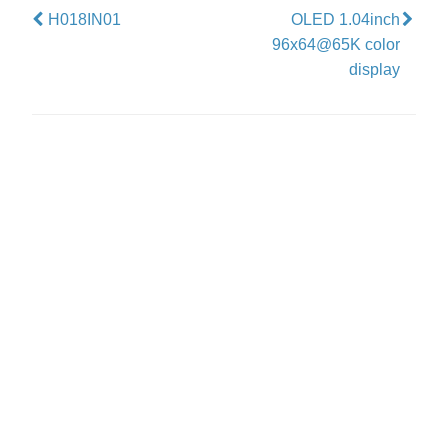
H018IN01
OLED 1.04inch
96x64@65K color
display