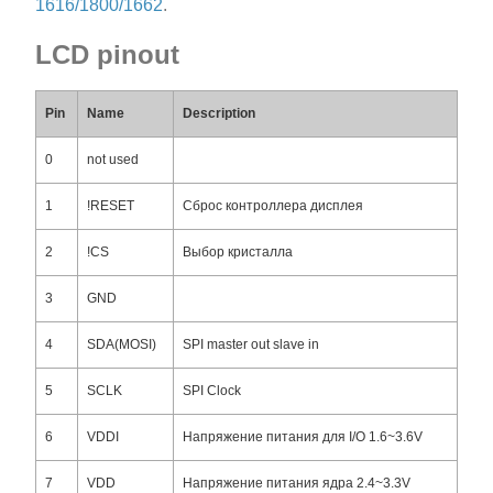
1616/1800/1662
.
LCD pinout
Pin
Name
Description
0
not used
1
!RESET
Сброс контроллера дисплея
2
!CS
Выбор кристалла
3
GND
4
SDA(MOSI)
SPI master out slave in
5
SCLK
SPI Clock
6
VDDI
Напряжение питания для I/O 1.6~3.6V
7
VDD
Напряжение питания ядра 2.4~3.3V