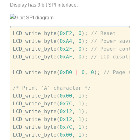
Display has 9 bit SPI interface.
LCD_write_byte(
0xE2
, 
0
); 
// Reset
LCD_write_byte(
0xA4
, 
0
); 
// Power saver 
LCD_write_byte(
0x2F
, 
0
); 
// Power contro
LCD_write_byte(
0xAF
, 
0
); 
// LCD display 
LCD_write_byte(
0xB0
|
0
, 
0
); 
// Page add
/* Print 'A' character */
LCD_write_byte(
0x00
, 
1
);

LCD_write_byte(
0x7C
, 
1
);

LCD_write_byte(
0x12
, 
1
);

LCD_write_byte(
0x12
, 
1
);

LCD_write_byte(
0x7C
, 
1
);

LCD_write_byte(
0x00
, 
1