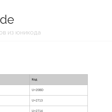
ode
ов из юникода
Код
U+20BD
U+2713
U+2714