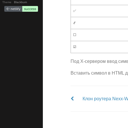
Theme
Blackburn
✅
⍻
☐
☑
Под X-сервером ввод сим
Вставить символ в HTML 
Клон роутера Nexx-