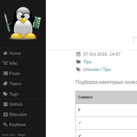
Home
07 Oct 2016, 14:07
Tips
Wiki
Unicode
/
Tips
Posts
Подборка некоторых полез
Topics
Tags
Символ
GitHub
₽
Bitbucket
✓
Keybase
Built with
Hugo
✔