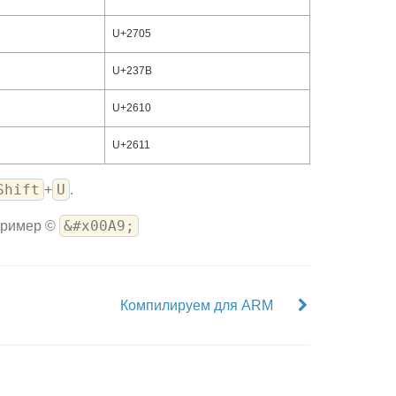
U+2705
U+237B
U+2610
U+2611
Shift
U
+
.
&#x00A9;
пример ©
Компилируем для ARM