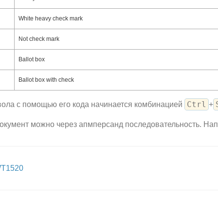
White heavy check mark
Not check mark
Ballot box
Ballot box with check
Ctrl
вола с помощью его кода начинается комбинацией
+
документ можно через апмперсанд последовательность. На
WT1520