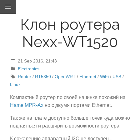
Клон роутера
Nexx-WT1520
21 Sep 2016, 21:43
Electronics
Router
/
RT5350
/
OpenWRT
/
Ethernet
/
WiFi
/
USB
/
Linux
Компактный роутер по своей начинке похожий на
Hame MPR-Ax
но с двумя портами Ethernet.
Так же на плате доступно больше точек куда можно
подпаяться и расширить возможности роутера.
К сожалению аппаратный I
2
C не доступен -