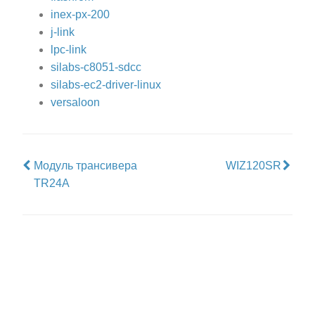
inex-px-200
j-link
lpc-link
silabs-c8051-sdcc
silabs-ec2-driver-linux
versaloon
Модуль трансивера
WIZ120SR
TR24A