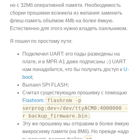
но с 32Мб оперативной памяти. Необходимость
сборки прошивки возникла из желания заменить
флеш-память объёмом 4Mb на более ёмкую.
Естественно для этого нужно владеть паяльником.
Я пошел по простому пути:
Подключил UART: его пады разведены на
плате, и в MPR-A1 даже подписаны ;-) UART
нам понадобится, что бы получить доступ к
U-
boot
;
Выпаял SPI FLASH;
Считал существующую прошивку с помощью
flashrom -p
Flashrom
:
serprog:dev=/dev/ttyACM0:4000000 -
r backup_firmware.bin
;
Эту же прошивку мы отправим в более ёмкую
микросхему памяти (на 8Мб). Но прежде надо