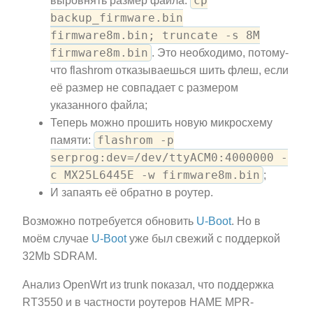
cp
выровнять размер файла:
backup_firmware.bin
firmware8m.bin; truncate -s 8M
firmware8m.bin
. Это необходимо, потому-
что flashrom отказываешься шить флеш, если
её размер не совпадает с размером
указанного файла;
Теперь можно прошить новую микросхему
flashrom -p
памяти:
serprog:dev=/dev/ttyACM0:4000000 -
c MX25L6445E -w firmware8m.bin
;
И запаять её обратно в роутер.
Возможно потребуется обновить
U-Boot
. Но в
моём случае
U-Boot
уже был свежий с поддеркой
32Mb SDRAM.
Анализ OpenWrt из trunk показал, что поддержка
RT3550 и в частности роутеров HAME MPR-