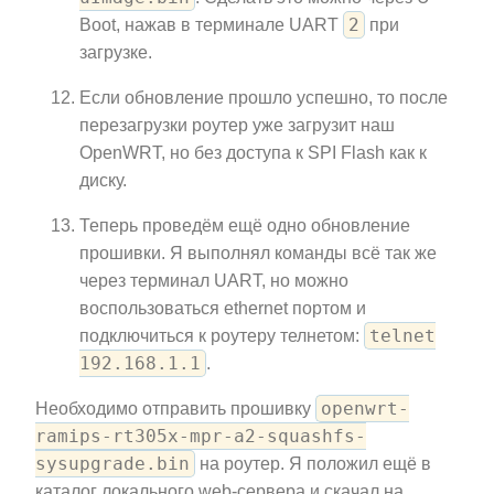
2
Boot, нажав в терминале UART
при
загрузке.
Если обновление прошло успешно, то после
перезагрузки роутер уже загрузит наш
OpenWRT, но без доступа к SPI Flash как к
диску.
Теперь проведём ещё одно обновление
прошивки. Я выполнял команды всё так же
через терминал UART, но можно
воспользоваться ethernet портом и
telnet
подключиться к роутеру телнетом:
192.168.1.1
.
openwrt-
Необходимо отправить прошивку
ramips-rt305x-mpr-a2-squashfs-
sysupgrade.bin
на роутер. Я положил ещё в
каталог локального web-сервера и скачал на