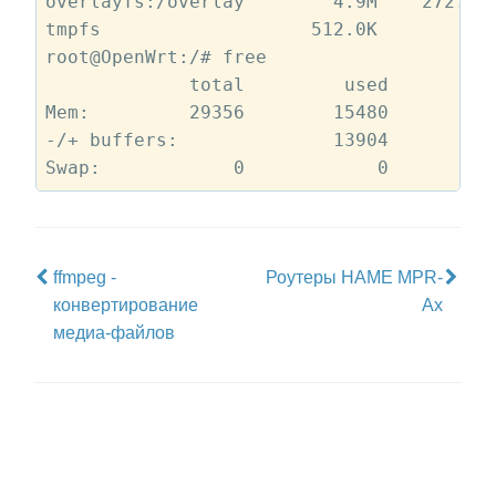
overlayfs:/overlay        4.9M    272.0K 
tmpfs                   512.0K         0 
root@OpenWrt:/# free

             total         used         f
Mem:         29356        15480        13
-/+ buffers:              13904        15
ffmpeg -
Роутеры HAME MPR-
конвертирование
Ax
медиа-файлов