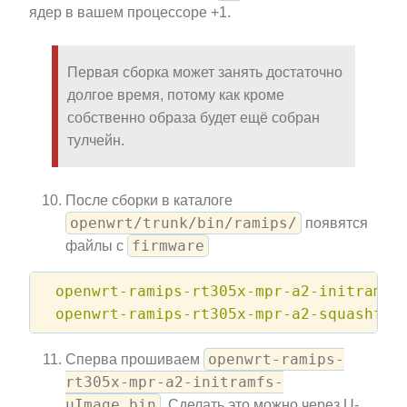
ядер в вашем процессоре +1.
Первая сборка может занять достаточно
долгое время, потому как кроме
собственно образа будет ещё собран
тулчейн.
После сборки в каталоге
openwrt/trunk/bin/ramips/
появятся
firmware
файлы с
openwrt-ramips-rt305x-mpr-a2-initramfs
openwrt-ramips-rt305x-mpr-a2-squashfs-
openwrt-ramips-
Сперва прошиваем
rt305x-mpr-a2-initramfs-
uImage.bin
. Сделать это можно через U-