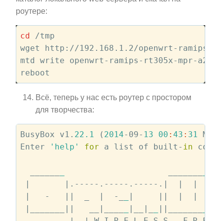
роутере:
cd
 /tmp

wget http://192.168.1.2/openwrt-ramips-rt
mtd write openwrt-ramips-rt305x-mpr-a2-sq
Всё, теперь у нас есть роутер с простором
для творчества:
BusyBox v1.
22.1
 (
2014
-09-
13
00
:
43
:
31
 MSK
Enter 
'help'
for
 a list of built-
in
 comma
  ______
_
                     _______
_
  
|       |
.-----.-----.-----.
|  |
|  |
.
|   -   |
|  _  |
  -_
_
|     |
|  |
|  |
|
|_______|
|   __|
____
_
|__|
_
_
||
_______
_
||
          |
_
_
| W I R E L E S S   F R E E 