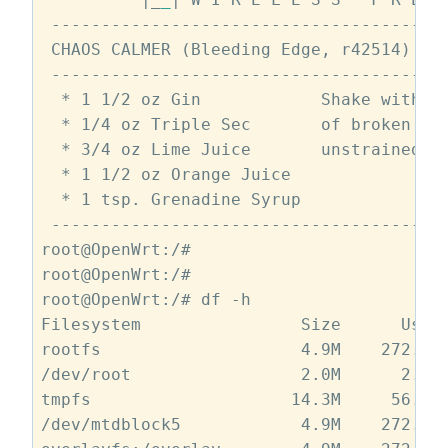
 ----------------------------------------
 CHAOS CALMER (Bleeding Edge, r42514)

 ----------------------------------------
  * 1 1/2 oz Gin            Shake with a 
  * 1/4 oz Triple Sec       of broken ic
  * 3/4 oz Lime Juice       unstrained in
  * 1 1/2 oz Orange Juice

  * 1 tsp. Grenadine Syrup

 ----------------------------------------
root@OpenWrt:/# 

root@OpenWrt:/# 

root@OpenWrt:/# df -h

Filesystem                Size      Used 
rootfs                    4.9M    272.0K 
/dev/root                 2.0M      2.0M 
tmpfs                    14.3M     56.0K 
/dev/mtdblock5            4.9M    272.0K 