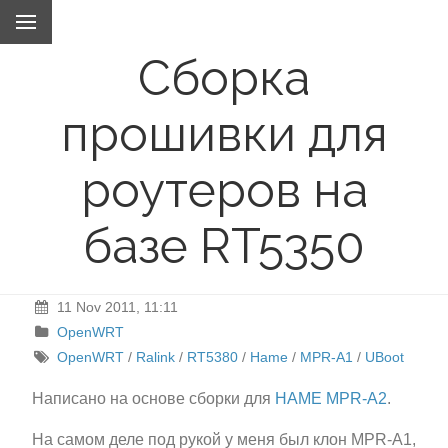
Сборка
прошивки для
роутеров на
базе RT5350
11 Nov 2011, 11:11
OpenWRT
OpenWRT
/
Ralink
/
RT5380
/
Hame
/
MPR-A1
/
UBoot
Написано на основе сборки для
HAME MPR-A2
.
На самом деле под рукой у меня был клон MPR-A1,