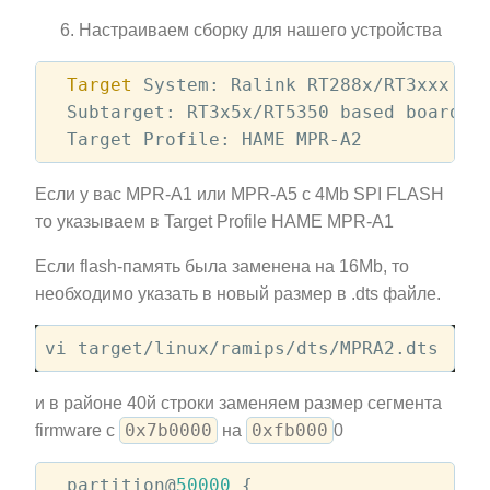
Настраиваем сборку для нашего устройства
Target
 System: Ralink RT288x/RT3xxx

  Subtarget: RT3x5x/RT5350 based boards

Если у вас MPR-A1 или MPR-A5 c 4Mb SPI FLASH
то указываем в Target Profile HAME MPR-A1
Если flash-память была заменена на 16Mb, то
необходимо указать в новый размер в .dts файле.
и в районе 40й строки заменяем размер сегмента
0x7b0000
0xfb000
firmware c
на
0
  partition@
50000
 {
