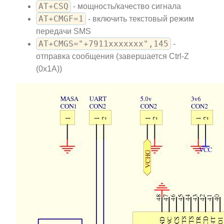
AT+CSQ
- мощность/качество сигнала
AT+CMGF=1
- включить текстовый режим
передачи SMS
AT+CMGS="+7911xxxxxxx",145
-
отправка сообщения (завершается Ctrl-Z
(0x1A))