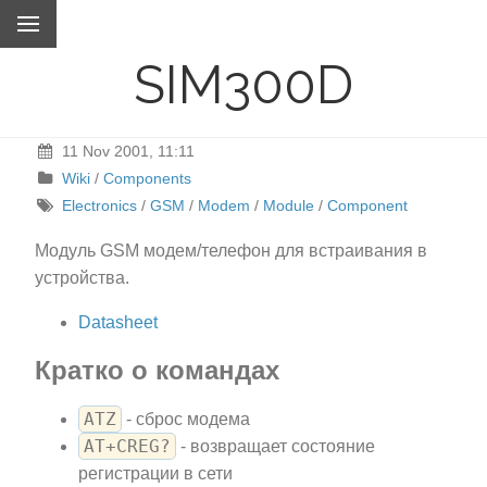
SIM300D
11 Nov 2001, 11:11
Wiki
/
Components
Electronics
/
GSM
/
Modem
/
Module
/
Component
Модуль GSM модем/телефон для встраивания в
устройства.
Datasheet
Кратко о командах
ATZ
- сброс модема
AT+CREG?
- возвращает состояние
регистрации в сети