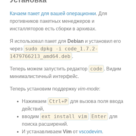
Качаем пакет для вашей операционки
. Для
противников пакетных менеджеров и
инсталляторов есть сборки в архивах.
Я использовал пакет для
Debian
и установил его
sudo dpkg -i code_1.7.2-
через
1479766213_amd64.deb
.
code
Теперь можем запустить редактор
. Видим
минималистичный интерфейс.
Теперь установим поддержку
vim-mode
:
Ctrl+P
Нажимаем
для вызова поля ввода
действий,
ext install vim
Enter
вводим
для
поиска расширений.
И устанавливаем
Vim
от
vscodevim
.