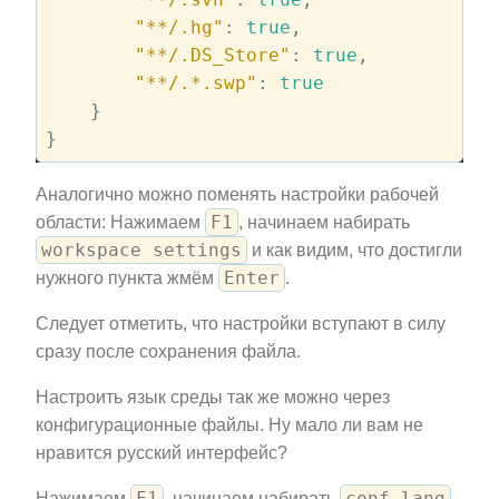
"**/.hg"
: 
true
,

"**/.DS_Store"
: 
true
,

"**/.*.swp"
: 
true
    }

Аналогично можно поменять настройки рабочей
F1
области: Нажимаем
, начинаем набирать
workspace settings
и как видим, что достигли
Enter
нужного пункта жмём
.
Следует отметить, что настройки вступают в силу
сразу после сохранения файла.
Настроить язык среды так же можно через
конфигурационные файлы. Ну мало ли вам не
нравится русский интерфейс?
F1
conf lang
Нажимаем
, начинаем набирать