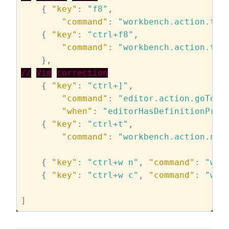
    { 
"key"
: 
"f8"
,

"command"
: 
"workbench.action.tas
    { 
"key"
: 
"ctrl+f8"
,

"command"
: 
"workbench.action.tas
//
Vim
correction
    { 
"key"
: 
"ctrl+]"
,

"command"
: 
"editor.action.goToDe
"when"
: 
"editorHasDefinitionProv
    { 
"key"
: 
"ctrl+t"
,

"command"
: 
"workbench.action.nav
    { 
"key"
: 
"ctrl+w n"
, 
"command"
: 
"wor
    { 
"key"
: 
"ctrl+w c"
, 
"command"
: 
"wor