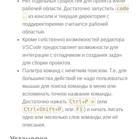
Нет отдельных сущностей для проекта и/или
code
рабочей области. Достаточно запустить
.
из консоли и текущая директория с
поддиректориями считается рабочей
областью.
Кроме собственно возможностей редактора
VSCode
предоставляет возможности для
интеграции с отладчиком и создания задач
для сборки проектов.
Палитра команд с нечётким поиском. Т.е. для
большинства действий не надо пользоваться
мышью для поиска команды в меню или
вспоминать точное название команды.
Ctrl+P >
Достаточно нажать
(или
Ctrl+Shift+P
F1
, или
) и начать писать
одно или несколько слов команды или её
описания.
Установка