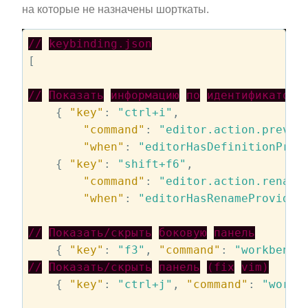
на которые не назначены шорткаты.
//
keybinding.json
[

//
Показать
информацию
по
идентификатору
    { 
"key"
: 
"ctrl+i"
,

"command"
: 
"editor.action.previe
"when"
: 
"editorHasDefinitionProv
    { 
"key"
: 
"shift+f6"
,

"command"
: 
"editor.action.rename
"when"
: 
"editorHasRenameProvider
//
Показать/скрыть
боковую
панель
    { 
"key"
: 
"f3"
, 
"command"
: 
"workbench
//
Показать/скрыть
панель
(fix
vim)
    { 
"key"
: 
"ctrl+j"
, 
"command"
: 
"workb