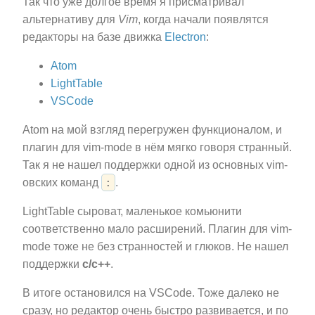
Так что уже долгое время я присматривал
альтернативу для
Vim
, когда начали появлятся
редакторы на базе движка
Electron
:
Atom
LightTable
VSCode
Atom на мой взгляд перегружен функционалом, и
плагин для vim-mode в нём мягко говоря странный.
Так я не нашел поддержки одной из основных vim-
:
овских команд
.
LightTable сыроват, маленькое комьюнити
соответственно мало расширений. Плагин для vim-
mode тоже не без странностей и глюков. Не нашел
поддержки
c/c++
.
В итоге остановился на VSCode. Тоже далеко не
сразу, но редактор очень быстро развивается, и по