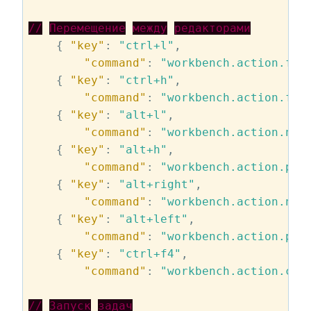
//
Перемещение
между
редакторами
    { 
"key"
: 
"ctrl+l"
,

"command"
: 
"workbench.action.foc
    { 
"key"
: 
"ctrl+h"
,

"command"
: 
"workbench.action.foc
    { 
"key"
: 
"alt+l"
,

"command"
: 
"workbench.action.nex
    { 
"key"
: 
"alt+h"
,

"command"
: 
"workbench.action.pre
    { 
"key"
: 
"alt+right"
,

"command"
: 
"workbench.action.nex
    { 
"key"
: 
"alt+left"
,

"command"
: 
"workbench.action.pre
    { 
"key"
: 
"ctrl+f4"
,

"command"
: 
"workbench.action.clo
//
Запуск
задач