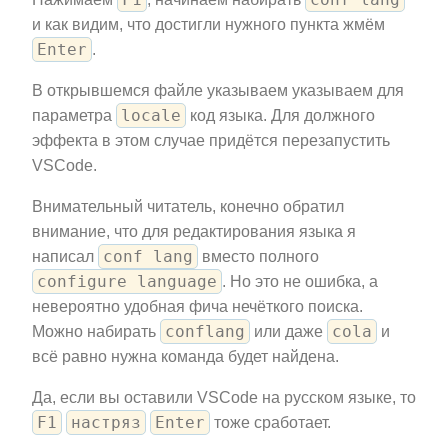
и как видим, что достигли нужного пункта жмём
Enter
.
В открывшемся файле указываем указываем для
locale
параметра
код языка. Для должного
эффекта в этом случае придётся перезапустить
VSCode.
Внимательный читатель, конечно обратил
внимание, что для редактирования языка я
conf lang
написал
вместо полного
configure language
. Но это не ошибка, а
невероятно удобная фича нечёткого поиска.
conflang
cola
Можно набирать
или даже
и
всё равно нужна команда будет найдена.
Да, если вы оставили VSCode на русском языке, то
F1
настряз
Enter
тоже сработает.