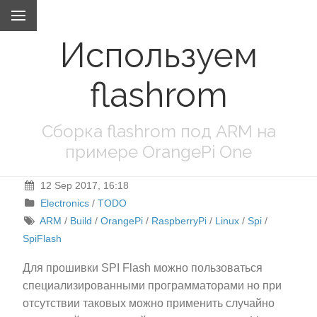
Используем
flashrom
Сборка flashrom под ARM на
примере OrangePi One
12 Sep 2017, 16:18
Electronics
/
TODO
ARM
/
Build
/
OrangePi
/
RaspberryPi
/
Linux
/
Spi
/
SpiFlash
Для прошивки SPI Flash можно пользоваться
специализированными программаторами но при
отсутствии таковых можно применить случайно