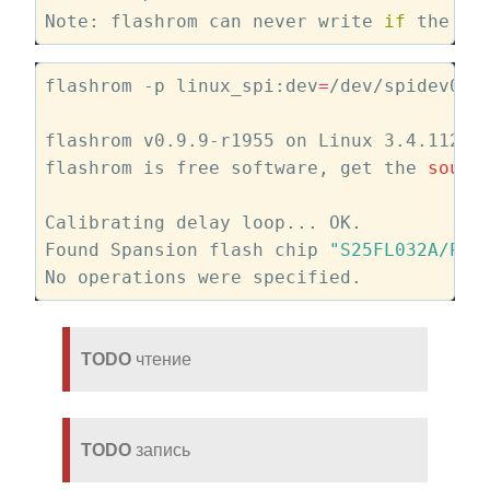
Note: flashrom can never write 
if
 the fl
flashrom -p linux_spi:dev
=
/dev/spidev0.0 
flashrom v0.9.9-r1955 on Linux 3.4.112-s
flashrom is free software, get the 
sourc
Calibrating delay loop... OK.

Found Spansion flash chip 
"S25FL032A/P"
TODO
чтение
TODO
запись