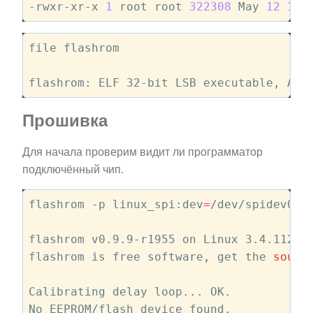
-rwxr-xr-x 
1
 root root 
322308
 May 
12
file flashrom

flashrom: ELF 32-bit LSB executable, ARM
Прошивка
Для начала проверим видит ли программатор
подключённый чип.
flashrom -p linux_spi:dev
=
/dev/spidev0.0

flashrom v0.9.9-r1955 on Linux 3.4.112-s
flashrom is free software, get the 
sourc
Calibrating delay loop... OK.

No EEPROM/flash device found.
